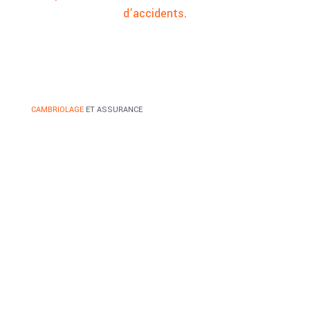
d’accidents
.
CAMBRIOLAGE
ET ASSURANCE
Maîtriser les garanties et
démarches indispensables
La
multirisque habitation
inclut des
garanties
vol
couvrant
dégâts mobiliers
,
valeurs dérobées
et
préjudice moral
. L’indemnisation exige le
respect des clauses : installation de
serrures
certifiées A2P
,
système d'alarme homologué
ou
dépôt de plainte immédiat
.